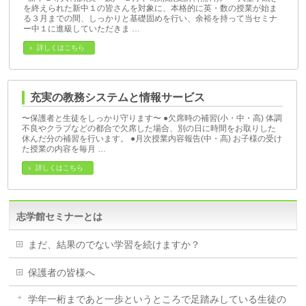
を終えられた新中１の皆さんを対象に、本格的に英・数の授業が始ま
る３月までの間、しっかりと基礎固めを行い、余裕を持って当セミナ
ー中１に進級していただきま …
詳しくはこちら
充実の教務システムと情報サービス
〜保護者と生徒をしっかり守ります〜 ●欠席時の補習(小・中・高) 体調
不良やクラブなどの都合で欠席した場合、別の日に時間をお取りした
休んだ分の補習を行います。 ●月次授業内容報告(中・高) お子様の受け
た授業の内容を毎月 …
詳しくはこちら
志学館セミナーとは
まだ、結果のでない学習を続けますか？
保護者の皆様へ
学年一桁まであと一歩というところで足踏みしている生徒の