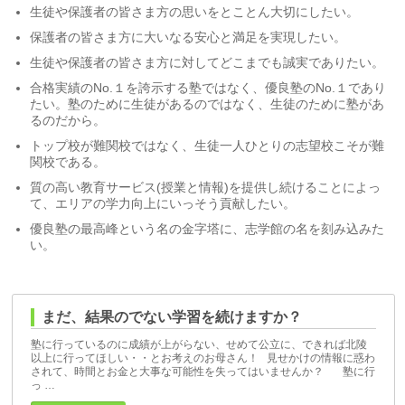
生徒や保護者の皆さま方の思いをとことん大切にしたい。
保護者の皆さま方に大いなる安心と満足を実現したい。
生徒や保護者の皆さま方に対してどこまでも誠実でありたい。
合格実績のNo.１を誇示する塾ではなく、優良塾のNo.１であり
たい。塾のために生徒があるのではなく、生徒のために塾があ
るのだから。
トップ校が難関校ではなく、生徒一人ひとりの志望校こそが難
関校である。
質の高い教育サービス(授業と情報)を提供し続けることによっ
て、エリアの学力向上にいっそう貢献したい。
優良塾の最高峰という名の金字塔に、志学館の名を刻み込みた
い。
まだ、結果のでない学習を続けますか？
塾に行っているのに成績が上がらない、せめて公立に、できれば北陵
以上に行ってほしい・・とお考えのお母さん！ 見せかけの情報に惑わ
されて、時間とお金と大事な可能性を失ってはいませんか？ 塾に行
っ …