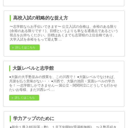
高校入試の戦略的な捉え方
〜志学館ならお手伝いできます〜 公立入試の合格は、余裕のある限り
(余裕のある限りです！)、目標というよりも単なる通過点であるという
視点をお持ちください。目標はあくまでも志望校の上位合格であり、
大学入試を余裕をもって迎え撃 …
詳しくはこちら
大阪レベルと志学館
●大阪の大手塾並みの授業を、この川西で！ ●大阪レベルでなければ、
月謝を払う意味がない・・ ●川西で、大阪の池田・箕面レベルの学力
を！ ―志学館しかできません― 国公立・関関同立にどうしても行かせ
たいお母様、まだ川西レベ …
詳しくはこちら
学力アップのために
●新中１導入特訓(英・数) １月下旬開始(受講料無料)。 〜入塾手続き