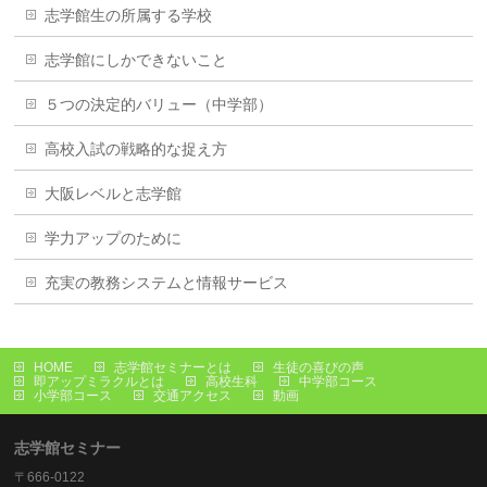
志学館生の所属する学校
志学館にしかできないこと
５つの決定的バリュー（中学部）
高校入試の戦略的な捉え方
大阪レベルと志学館
学力アップのために
充実の教務システムと情報サービス
HOME
志学館セミナーとは
生徒の喜びの声
即アップミラクルとは
高校生科
中学部コース
小学部コース
交通アクセス
動画
志学館セミナー
〒666-0122