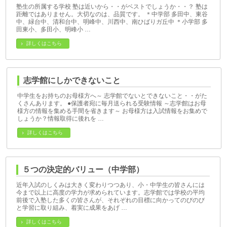
塾生の所属する学校 塾は近いから・・がベストでしょうか・・？ 塾は
距離ではありません。大切なのは、品質です。 ＊中学部 多田中、東谷
中、緑台中、清和台中、明峰中、川西中、南ひばりガ丘中 ＊小学部 多
田東小、多田小、明峰小 …
詳しくはこちら
志学館にしかできないこと
中学生をお持ちのお母様方へ～ 志学館でないとできないこと・・がた
くさんあります。 ●保護者宛に毎月送られる受験情報 ～志学館はお母
様方の情報を集める手間を省きます～ お母様方は入試情報をお集めで
しょうか？情報取得に後れを …
詳しくはこちら
５つの決定的バリュー（中学部）
近年入試のしくみは大きく変わりつつあり、小・中学生の皆さんには
今まで以上に高度の学力が求められています。志学館では学校の平均
前後で入塾した多くの皆さんが、それぞれの目標に向かってのびのび
と学習に取り組み、着実に成果をあげ …
詳しくはこちら