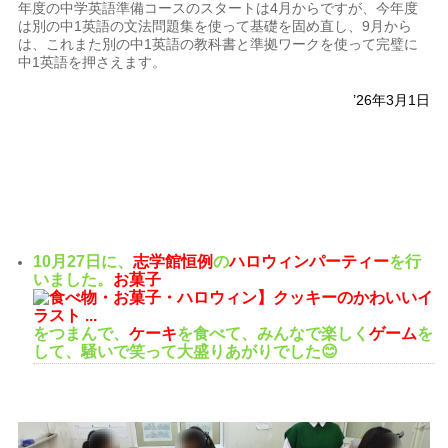
年度の中学英語準備コースのスタートは4月からですが、今年度
は別の中1英語の文法問題集を使って基礎を固め直し、9月から
は、これまた別の中1英語の教科書と準拠ワークを使って完璧に
中1英語を押さえます。
’26年3月1日
10月27日に、
志学館恒例
の
ハロウィンパーティー
を行
いました。
お菓子
をつまんで、
ケーキ
を食べて、みんなで楽しく
ゲーム
を
して、騒いで笑って大盛りあがりでした😊