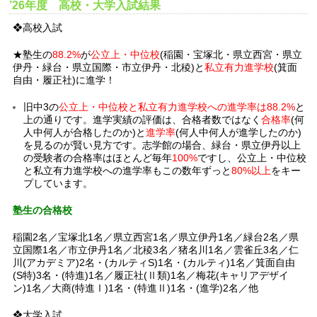
’26年度 高校・大学入試結果
❖高校入試
★塾生の
88.2%
が
公立上・中位校
(稲園・宝塚北・県立西宮・県立
伊丹・緑台・県立国際・市立伊丹・北稜)と
私立有力進学校
(箕面
自由・履正社)に進学！
旧中3の
公立上・中位校と私立有力進学校への進学率は88.2%
と
上の通りです。進学実績の評価は、合格者数ではなく
合格率
(何
人中何人が合格したのか)と
進学率
(何人中何人が進学したのか)
を見るのが賢い見方です。志学館の場合、緑台・県立伊丹以上
の受験者の合格率はほとんど毎年
100%
ですし、公立上・中位校
と私立有力進学校への進学率もこの数年ずっと
80%以上
をキー
プしています。
塾生の合格校
稲園2名／宝塚北1名／県立西宮1名／県立伊丹1名／緑台2名／県
立国際1名／市立伊丹1名／北稜3名／猪名川1名／雲雀丘3名／仁
川(アカデミア)2名・(カルティS)1名・(カルティ)1名／箕面自由
(S特)3名・(特進)1名／履正社(Ⅱ類)1名／梅花(キャリアデザイ
ン)1名／大商(特進Ⅰ)1名・(特進Ⅱ)1名・(進学)2名／他
❖大学入試