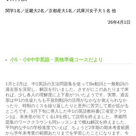
関学1名／近畿大2名／京都産大1名／武庫川女子大１名 他
’26年4月1日
小5・小6中学英語・英検準備コースだより
1月と2月は、中1英語の文法問題集を使ってBe動詞と一般動詞の
過去形を演習し、解説を行いました。さすがにこのあたりまで来
れば、少し各人の理解度に上下差がついたようです。実際、過去
形は中1の生徒たちも不規則動詞の活用がなかなか覚えられなか
ったり、時制のミスを繰り返したりと意外に苦労して差が拡がる
ところです。9月下旬に導入した中1の英語教科書(三省堂クラウ
ン)は、未来形が出てくるL8を残して説明を終えました。準拠問
題集のワーククラウンも同レッスンまで概ね解説を終えました。
平均的な中1の学校進度でいえば、ちょうど2学期の期末考査範囲
から学年末考査の範囲あたりまでを学習したことになります。今