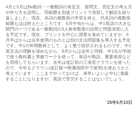
4月と5月はBe動詞・一般動詞の肯定文、疑問文、否定文の考え方
や作り方を説明し、同範囲を別途プリントで演習して解説を繰り
返しました。現在、名詞の複数形の学習を終え、代名詞の複数形
範囲もほぼ終えたところてす。6月中旬からは、中1英語の大きな
関門の一つである一般動詞の3人称単数形の説明と問題演習に入
る予定です。現在、プリントを中心に授業を進めていますが、6
月半ばからは去年使用のものとは別の文法問題集を導入する予定
です。中1の年間教材として、よく塾で採択されるものです。中1
英文法の理解を深めながら、9月からは去年と同様、中1生が学校
で使う教科書と準拠ワークを使って、単語や熟語、重要表現など
を習得してもらいます。去年は改訂前の三省堂クラウンを使った
ので、今年もクラウン(改訂版〜附属池田中で使用)を使おうかと
考えています。ここまでやっておけば、来年いよいよ中1に進級
することになりますが、英語で苦労することはないでしょう。
’26年6月10日