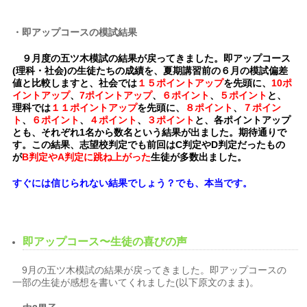
・即アップコースの模試結果
９月度の五ツ木模試の結果が戻ってきました。即アップコース
(理科・社会)の生徒たちの成績を、夏期講習前の６月の模試偏差
値と比較しますと、社会では
１５ポイントアップ
を先頭に、
10ポ
イントアップ
、
7ポイントアップ
、
６ポイント
、
５ポイント
と、
理科では
１１ポイントアップ
を先頭に、
８ポイント
、
７ポイン
ト
、
６ポイント
、
４ポイント
、
３ポイント
と、各ポイントアップ
とも、それぞれ1名から数名という結果が出ました。期待通りで
す。この結果、志望校判定でも前回はC判定やD判定だったもの
が
B判定やA判定に跳ね上がった
生徒が多数出ました。
すぐには信じられない結果でしょう？でも、本当です。
即アップコース〜生徒の喜びの声
9月の五ツ木模試の結果が戻ってきました。即アップコースの
一部の生徒が感想を書いてくれました(以下原文のまま)。